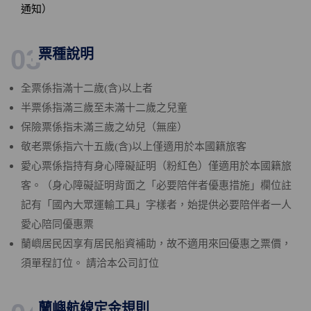
通知）
03
票種說明
全票係指滿十二歲(含)以上者
半票係指滿三歲至未滿十二歲之兒童
保險票係指未滿三歲之幼兒（無座）
敬老票係指六十五歲(含)以上
僅適用於本國籍旅客
愛心票
係指
持有身心障礙証明（粉紅色）僅適用於本國籍旅
客。（身心障礙証明背面之「必要陪伴者優惠措施」欄位註
記有「國內大眾運輸工具」字樣者，始提供必要陪伴者一人
愛心陪同
優惠
票
蘭嶼居民因享有居民船資補助，故不適用來回優惠之票價，
須單程訂位。 請洽本公司訂位
蘭嶼航線定金規則