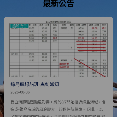
最新公告
船班公告
船班公告
綠島航線船班-異動通知
蘭嶼航線
2026-08-05
2026-08-06
受白海豚颱
受白海豚強烈颱風影響，將於8/7開始接近綠島海域，會
海域，會造
因此，為了
造成-綠島海域的風浪變大，超過停航標準。 因此，為
壁湖至蘭嶼之期
了旅客和船舶航行安全，取消富岡至綠島之期間航班 8/