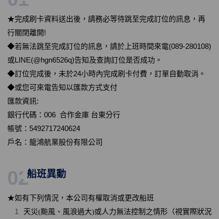
★完成刷卡資料送出後，請務必等待跳至完成訂位的訊息，再
行關閉離開!
◆若無法跳至完成訂位的訊息，請於上班時間來電(089-280108)
或LINE(@hgn6526q)告知及查詢訂位是否成功。
◆訂位完成後，未於24小時內完成刷卡付費，訂單自動取消。
◆或您可來電告知以匯款方式支付
匯款資訊:
銀行代碼：006 合作金庫 台東分行
帳號：5492717240624
戶名：龍鴻航業股份有限公司
02
船班異動
★如有下列情況，本公司有權取消或更改船班
天災(颱風、風浪過大)或人力無法控制之情形（視實際狀況