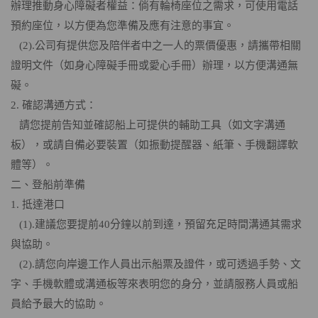
辦理推動身心障礙者權益：倘有輪椅座位之需求，可使用電話
預約座位，以方便為您準備及應有注意的事宜。
(2).公司有提供您及陪伴者中之一人的票價優惠，請攜帶相關
證明文件（如身心障礙手冊或愛心手冊）辦理，以方便溝通無
礙。
2. 確認溝通方式：
請您提前告知並確認船上可提供的輔助工具（如文字溝通
板），或請自備必要裝置（如振動提醒器、紙筆、手機翻譯軟
體等）。
二、登船前準備
1. 抵達港口
(1).建議您要提前40分鐘以前到達，預留充足時間溝通其需求
與協助。
(2).請您向岸邊工作人員出示船票及證件，或可透過手勢、文
字、手機軟體或溝通板等來表明您的身分，並請服務人員或船
員給予最大的協助。