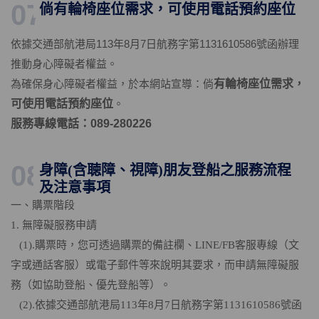
07
倘有輪椅座位需求，可使用電話預約座位
依據交通部航港局113年8月7日航務字第1131610586號函辦理
推動身心障礙者權益。
為確保身心障礙者權益，於本網站宣導：倘
有輪椅座位需求，
可使用電話預約座位
。
服務
專線電話：089-280226
08
身障(含聴障、視障)朋友登船之服務流程
及注意事項
一、購票階段
1. 無障礙服務申請
(1).購票時，您可透過購票的備註欄、LINE/FB客服專線（文
字或通話客服）或電子郵件等來說明其要求，而申請無障礙服
務（如協助登船、優先登船等）。
(2).依據交通部航港局113年8月7日航務字第1131610586號函