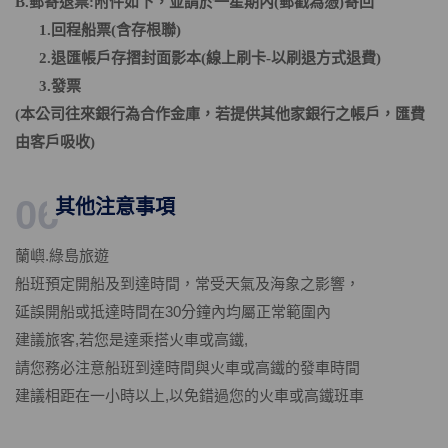
B.郵寄退票:附件如下
，
並請於一星期內(郵戳為憑)寄回
1.回程船票(含存根聯)
2.退匯帳戶存摺封面影本(線上刷卡-以刷退方式退費)
​ 3.發票
(
本公司往來銀行為合作金庫，若提供其他家銀行之帳戶
，
匯費
由客戶吸收)
06
其他注意事項
蘭嶼.綠島旅遊
船班預定開船及到達時間，常受天氣及海象之影響，
延誤開船或抵達時間在30分鐘內均屬正常範圍內
建議旅客,若您是達乘搭火車或高鐵,
請您務必注意船班到達時間與火車或高鐵的發車時間
建議相距在一小時以上,以免錯過您的火車或高鐵班車