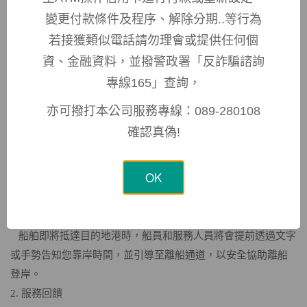
路線、緊急集合點等關鍵資訊，並有手語說明，請您注意觀
變更付款條件及程序、解除分期..等行為
看。
若接獲類似電話請勿理會或提供任何個
四、船上服務協助
資、金融資料，並撥警政署「反詐騙諮詢
1. 溝通工具提供：
專線165」查詢，
可向船員索取紙筆、電子留言板或溝通白板等，以方便協助溝
通。
亦可撥打本公司服務專線：089-280108
2. 無障礙設施：
確認真偽!
於洗手間、客艙等區域備有視覺提示（如指示標示、圖示標誌
等），確保您可獨立使用。如有設施故障或需改善時，請隨時
OK
告知船上之服務人員或船員。
五、離船及回饋
1. 離船引導：
船舶即將抵達目的地港時，船員和服務人員將會提前透過文字
或手勢告知您靠岸時間，並引導至離船通道，以安全協助離船
登岸。
2. 服務回饋