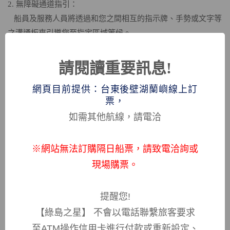
2. 無障礙通道指引：
船員及服務人員將透過和您之間相互的指示牌、手勢或文字等
之溝通板來引導您至指定區域等候。
3. 緊急資訊溝通：
如遇有緊急狀況時，船員或服務人員會前往和您確認並知曉如
請閱讀重要訊息!
何透過文字、圖示或燈光訊號等，來傳遞變更通知或安全須
網頁目前提供：台東後壁湖蘭嶼線上訂
知。
票，
三、登船流程
如需其他航線，請電洽
1. 優先登船服務：
公司為您提供優先登船服務，讓您減少排隊等待壓力。因此船
※網站無法訂購隔日船票，請致電洽詢或
員和服務人員都會為您提早安排或優先登船入坐。
2. 船員協助：
現場購票。
專門船員或服務人員會透過手勢、文字、電子設備或溝通板等
說明而協助您並引導至客艙座位。
提醒您!
3. 視覺化安全須知：
【綠島之星】 不會以電話聯繫旅客要求
船舶出港時，會在電視銀幕播放-救生衣穿著方式和位置、逃生
至ATM操作信用卡進行付款或重新設定、