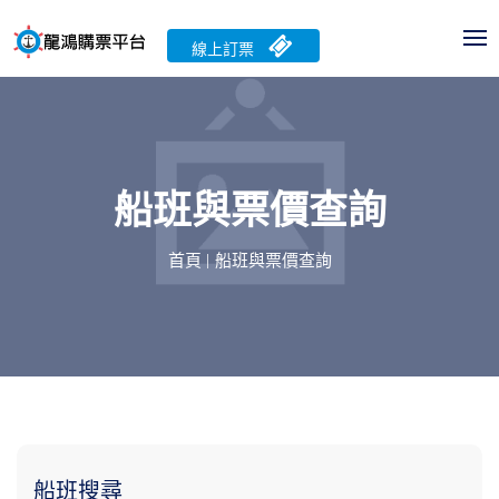
線上訂票
船班與票價查詢
首頁
船班與票價查詢
船班搜尋